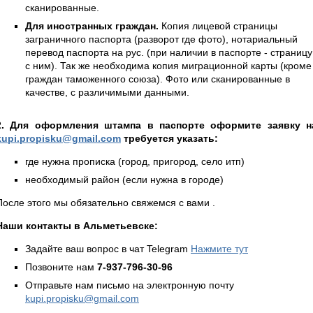
сканированные.
Для иностранных граждан.
Копия лицевой страницы
заграничного паспорта (разворот где фото), нотариальный
перевод паспорта на рус. (при наличии в паспорте - страницу
с ним). Так же необходима копия миграционной карты (кроме
граждан таможенного союза). Фото или сканированные в
качестве, с различимыми данными.
2. Для оформления штампа в паспорте оформите заявку н
kupi.propisku@gmail.com
требуется указать:
где нужна прописка (город, пригород, село итп)
необходимый район (если нужна в городе)
После этого мы обязательно свяжемся с вами .
Наши контакты в Альметьевске:
Задайте ваш вопрос в чат Telegram
Нажмите тут
Позвоните нам
7-937-796-30-96
Отправьте нам письмо на электронную почту
kupi.propisku@gmail.com