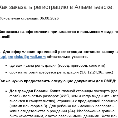
Как заказать регистрацию в Альметьевске.
Обновление страницы: 06.08.2026
Все заказы на оформление принимаются в письменном виде п
e-mail!
1. Для оформления временной регистрации оставьте заявку н
kupi.propisku@gmail.com
обязательно укажите:
где вам нужна регистрация (город, пригород, село итп)
срок на который требуется регистрация (3,6,12,24,36.. мес)
Так же нужно предоставить следующие документы для ОМВД:
Для граждан России.
Копия главной страницы паспорта (где
фото) - полностью разворот (ФИО, кем и когда выдан итп - вс
вносится в свидетельство), страницы с предыдущей прописко
(штамп или форма 3). Для ребенка не имеющих паспорта -
копия свидетельства о рождении (А4). Изображение должно
быть качественным, с четко различимыми данными. Фото или